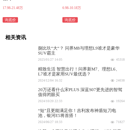
17.98-21.48万
6.98-10.18万
询底价
询底价
相关资讯
捌比玖“大“？ 问界M8与理想L9谁才是豪华
SUV霸主
2025/01/27 14:05
45318
精致生活 智慧出行！问界新M7、理想L6、
L7谁才是家用SUV最优选？
2024/12/04 16:32
24038
20万还看什么宋PLUS 深蓝S07更先进的智驾
值得闭眼买
2024/10/20 22:33
19264
“短”且更能满足你！吉利发布神盾短刀电
池，银河E5将首搭！
2024/06/27 18:33
71827