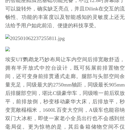
的智能座舱虽然基础功能完备，不过12.8吋屏幕除了
可以旋转外，确实缺乏亮点，并且Dilink在交互的流
畅性、功能的丰富度以及智能感知的灵敏度上还无
法给予用户如此前沿、便捷的科技享受。
埃安UT鹦鹉龙巧妙布局让车内空间后排宽敞舒适，
拥有半开放式中控台设计，既可拓展前排置物空
间，还可变身前排贯通式走廊。腿部与头部空间余
量充足，同级最大的2750mm轴距，同级最长905mm
后排腿部空间，堪比C级豪华车，同级唯一前后双放
平，前排放倒，秒变移动豪华大床，后排放平，秒
变宽敞榻榻米，1600L百变大空间，A级车也能容纳
双门大冰柜，即使一家老小全员出行也不会感到丝
毫局促。更为惊艳的是，其后备箱储物空间不仅