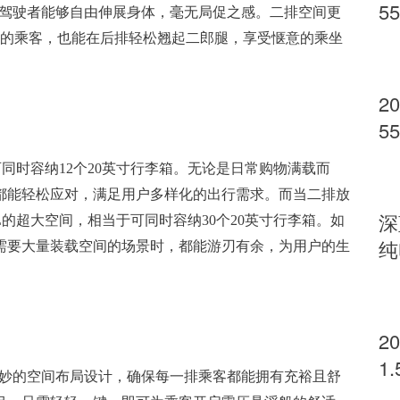
5
使得驾驶者能够自由伸展身体，毫无局促之感。二排空间更
为
高大的乘客，也能在后排轻松翘起二郎腿，享受惬意的乘坐
S
2
5
为
于可同时容纳12个20英寸行李箱。无论是日常购物满载而
S
都能轻松应对，满足用户多样化的出行需求。而当二排放
深
L的超大空间，相当于可同时容纳30个20英寸行李箱。如
纯
需要大量装载空间的场景时，都能游刃有余，为用户的生
2
1.
精妙的空间布局设计，确保每一排乘客都能拥有充裕且舒
U