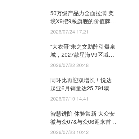
50万级产品力全面拉满 奕
境X9把9系旗舰的价值牌桌
掀了
2026/07/24 17:21
“大衣哥”朱之文助阵引爆泉
城，2027款星海V9区域上
市暨星海V6亮相济南
2026/07/22 20:48
同环比再迎双增长！悦达
起亚6月销量达25,791辆，
上半年累计销量118,114辆
2026/07/10 14:41
智慧进阶 体验常新 大众安
徽与众07&与众06迎来首次
OTA升级
2026/07/23 10:42