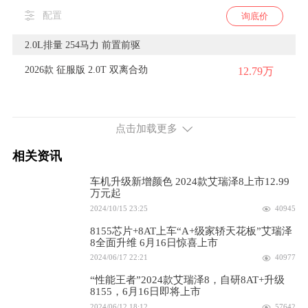
配置
询底价
2.0L排量 254马力 前置前驱
2026款 征服版 2.0T 双离合劲
12.79万
配置
询底价
点击加载更多
2026款 征服版 2.0T 自动御
13.99万
相关资讯
配置
询底价
车机升级新增颜色 2024款艾瑞泽8上市12.99
2025款 2.0T 双离合驰
万元起
12.99万
2024/10/15 23:25
40945
配置
询底价
8155芯片+8AT上车“A+级家轿天花板”艾瑞泽
8全面升维 6月16日惊喜上市
2025款 2.0T 双离合劲
13.79万
2024/06/17 22:21
40977
“性能王者”2024款艾瑞泽8，自研8AT+升级
配置
询底价
8155，6月16日即将上市
2024/06/12 18:12
57642