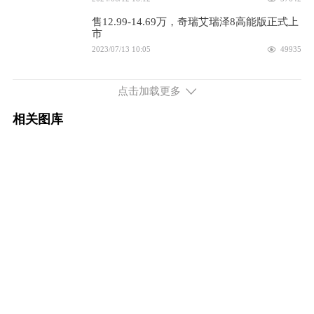
2025款 2.0T 自动御+
14.89万
售12.99-14.69万，奇瑞艾瑞泽8高能版正式上
市
配置
询底价
2023/07/13 10:05
49935
2024款 高能版 2.0T 双离合驰
12.99万
或售12万起？奇瑞艾瑞泽8 2.0T车型7月12日
上市
点击加载更多
2023/06/26 16:00
13764
配置
询底价
相关图库
双外观配置均衡家轿 奇瑞艾瑞泽8上市售
2024款 高能版 2.0T 双离合劲
13.79万
10.89万起
2022/09/26 19:52
43192
配置
询底价
2024款 高能版 2.0T 双离合御
14.69万
配置
询底价
2024款 高能版 2.0T 自动御+
14.89万
配置
询底价