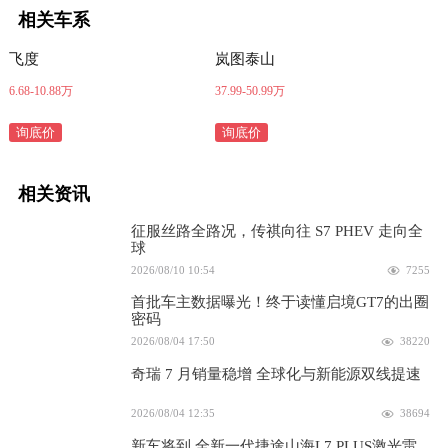
相关车系
飞度
岚图泰山
6.68-10.88万
37.99-50.99万
询底价
询底价
相关资讯
征服丝路全路况，传祺向往 S7 PHEV 走向全
球
2026/08/10 10:54
7255
首批车主数据曝光！终于读懂启境GT7的出圈
密码
2026/08/04 17:50
38220
奇瑞 7 月销量稳增 全球化与新能源双线提速
2026/08/04 12:35
38694
新车将到 全新一代捷途山海L7 PLUS激光雷