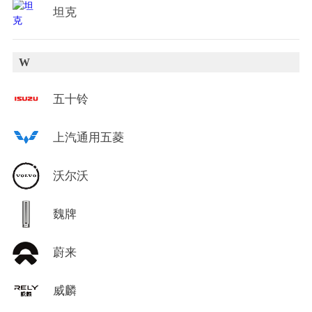
坦克
W
五十铃
上汽通用五菱
沃尔沃
魏牌
蔚来
威麟