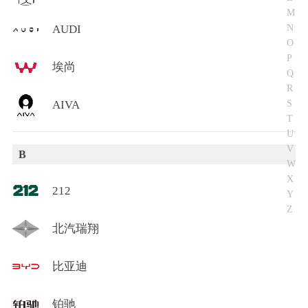
M
N
AUDI
O
P
埃尚
Q
R
S
AIVA
T
U
V
B
W
X
212
Y
Z
北汽瑞翔
比亚迪
铂驰