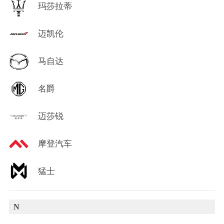
玛莎拉蒂
迈凯伦
马自达
名爵
迈莎锐
摩登汽车
猛士
N