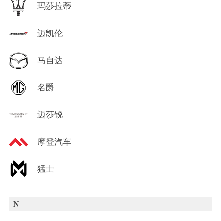
玛莎拉蒂
迈凯伦
马自达
名爵
迈莎锐
摩登汽车
猛士
N