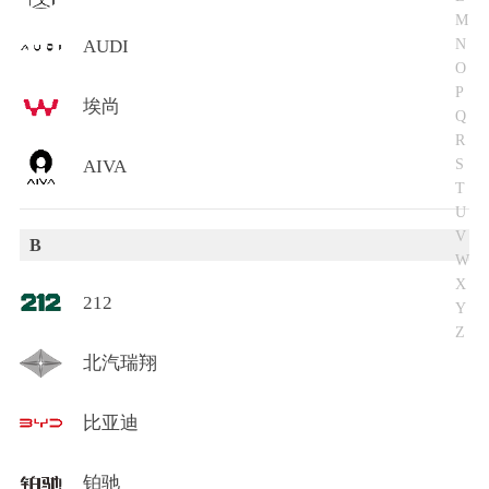
M
N
AUDI
O
P
埃尚
Q
R
S
AIVA
T
U
V
B
W
X
212
Y
Z
北汽瑞翔
比亚迪
铂驰