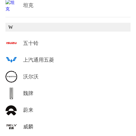
坦克
W
五十铃
上汽通用五菱
沃尔沃
魏牌
蔚来
威麟