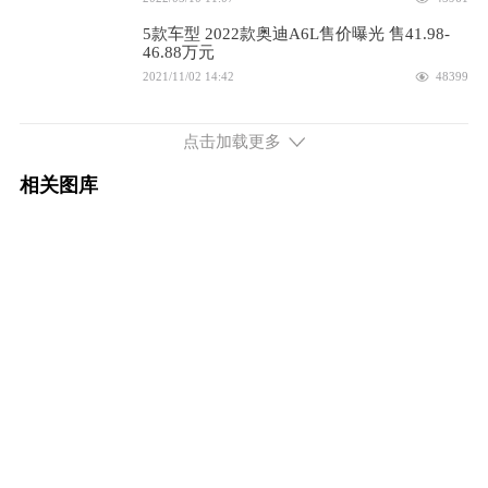
2026款 2.0T 臻选动感型
32.29万
5款车型 2022款奥迪A6L售价曝光 售41.98-
46.88万元
配置
询底价
2021/11/02 14:42
48399
2.0L排量 245马力 前置前驱
配置进行改变，售41.98万起，2021款奥迪
A6L正式上市
点击加载更多
2026款 45 TFSI 臻选动感型
45.49万
2020/09/29 10:32
57032
相关图库
或9月上市，增加舒适配置，2021款奥迪A6L
配置
询底价
配置信息提前曝光
2020/07/13 14:43
57159
2025款 45 TFSI 臻选动感型
45.49万
配置
询底价
2025款 改款 45 TFSI 臻选动感型
45.49万
配置
询底价
2025款 45 TFSI 臻选动感型+通风舒享
45.49万
包