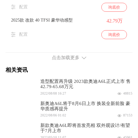
配置
询底价
2025款 改款 40 TFSI 豪华动感型
42.79万
配置
询底价
2024款 40 TFSI 豪华致雅型
42.79万
点击加载更多
配置
询底价
相关资讯
2024款 40 TFSI 豪华动感型
42.79万
造型配置再升级 2023款奥迪A6L正式上市 售
42.79-65.68万元
配置
询底价
2022/08/08 16:27
48815
2.0L排量 204马力 前置前驱
新奥迪A6L将于8月6日上市 换装全新前脸 豪
华质感再提升
2026款 2.0T 臻选致雅型
32.29万
2022/08/06 01:02
87153
新款奥迪A6L即将首发亮相 双外观设计/有望
配置
询底价
于7月上市
2022/05/10 11:07
45961