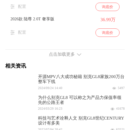
配置
询底价
2026款 陆尊 2.0T 奢享版
36.99万
配置
询底价
2026款 陆尊 2.0T 智享和悦版
30.99万
点击加载更多
配置
询底价
相关资讯
2026款 陆上公务舱 2.0T 舒适DG版
22.99万
开源MPV八大成功秘籍 别克GL8家族200万台
整车下线
配置
询底价
2024/09/24 14:40
5497
2025款 ES陆尊 2.0T 先享版
26.99万
为什么别克GL8 可以称之为产品力保值率领
先的公路王者
2024/03/29 16:23
41678
配置
询底价
科技与艺术诠释人文 别克GL8世纪CENTURY
2025款 ES陆尊 2.0T 智享版
设计有多美
30.99万
2022/07/04 20:42
63521