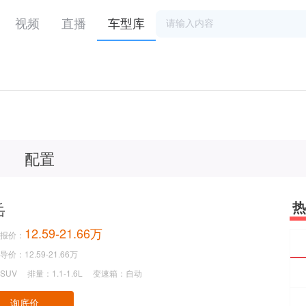
视频
直播
车型库
配置
热
岳
12.59-21.66万
报价：
价：12.59-21.66万
SUV
排量：1.1-1.6L
变速箱：自动
询底价