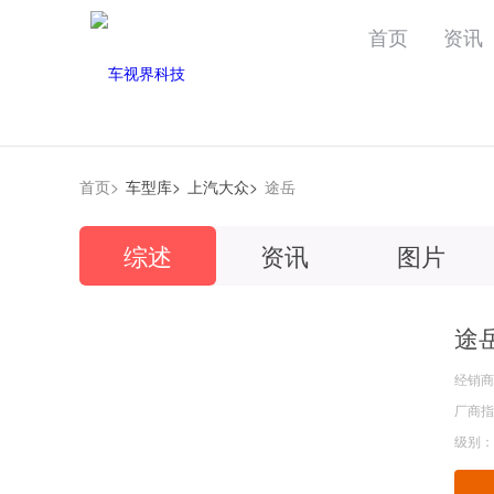
首页
资讯
首页>
车型库>
上汽大众>
途岳
综述
资讯
图片
途
经销商
厂商指导
级别：