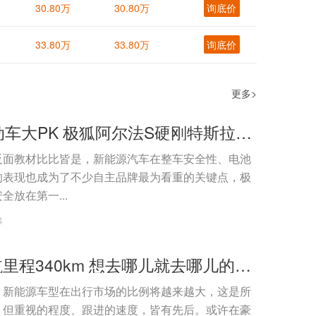
30.80万
30.80万
询底价
33.80万
33.80万
询底价
更多>
中美德电动车大PK 极狐阿尔法S硬刚特斯拉Model 3/宝马i3
反面教材比比皆是，新能源汽车在整车安全性、电池
的表现也成为了不少自主品牌最为看重的关键点，极
全放在第一...
4
NEDC续航里程340km 想去哪儿就去哪儿的宝马i3值得买么？
，新能源车型在出行市场的比例将越来越大，这是所
，但重视的程度、跟进的速度，皆有先后。或许在豪