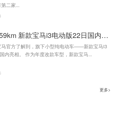
二家...
4
续航升至359km 新款宝马i3电动版22日国内发布
马官方了解到，旗下小型纯电动车——新款宝马i3
将于3月22日在国内亮相。 作为年度改款车型，新款宝马...
6
更多>