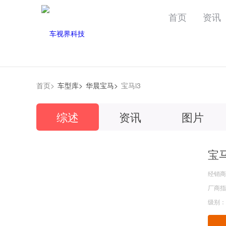
首页
资讯
首页>
车型库>
华晨宝马>
宝马i3
综述
资讯
图片
宝马
经销商
厂商指导
级别：