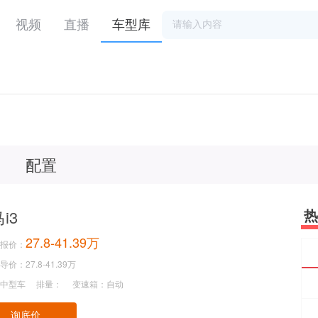
视频
直播
车型库
配置
热
i3
27.8-41.39万
报价：
价：27.8-41.39万
中型车
排量：
变速箱：自动
询底价