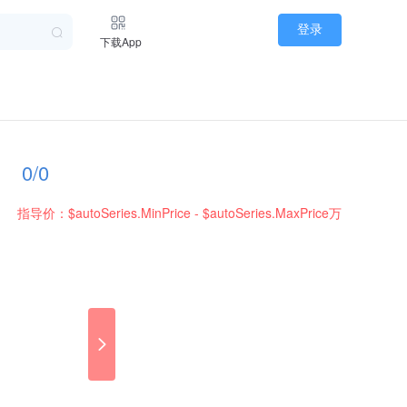
登录
下载App
0
/
0
指导价：$autoSeries.MinPrice - $autoSeries.MaxPrice万