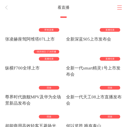
看直播
即将直播
直播结束
张凌赫座驾阿维塔07L上市
全新深蓝S05上市发布会
08月08日 17:30开播
直播结束
直播结束
纵横F700全球上市
全新一代smart精灵1号上市发
布会
回放
回放
尊界时代旗舰MPV及华为全场
全新一代天工08上市直播发布
景新品发布会
会
回放
回放
超能商用高效轻客五菱扬光
何以览胜 唯有泰山