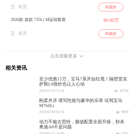
配置
询底价
2026款 改款 735Li M运动套装
80.80万
配置
询底价
2026款 改款 735Li 豪华套装
80.80万
点击加载更多
配置
询底价
相关资讯
2023款 735Li M运动套装
91.90万
至少优惠15万，宝马7系开始狂甩！隔壁雷克
萨斯LS报价也让人心动
配置
询底价
2020/11/10 15:16
56768
2023款 735Li 豪华套装
91.90万
刚柔并济 谱写性能与豪华的乐章 试驾宝马
M760Li
2019/07/09 00:56
9969
配置
询底价
动力不输古思特，颜值配置全面升级，秒杀
3.0L排量 381马力 前置后驱
奥迪A8不是问题
2019/05/17 14:06
9765