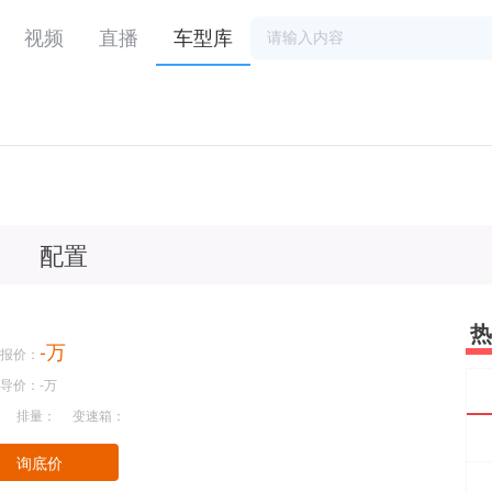
视频
直播
车型库
配置
热
-万
报价：
导价：-万
排量：
变速箱：
询底价