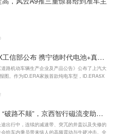
走高，风云A9推三重惊喜给到准车主
0
ID. ERA 5X工信部公布 携宁德时代电池+真端到端全场景L2++城市NOA登场
《道路机动车辆生产企业及产品公告》公布了上汽大
X申报图。作为ID.ERA家族首款纯电车型，ID.ERA5X
2
科技讲堂：“破路不颠”，京西智行磁流变助力领克07GT化解高频颠簸
长途出行中，连续的减速带、突兀的井盖以及失修的
往会给车内乘员带来恼人的高频震动与生硬冲击。全