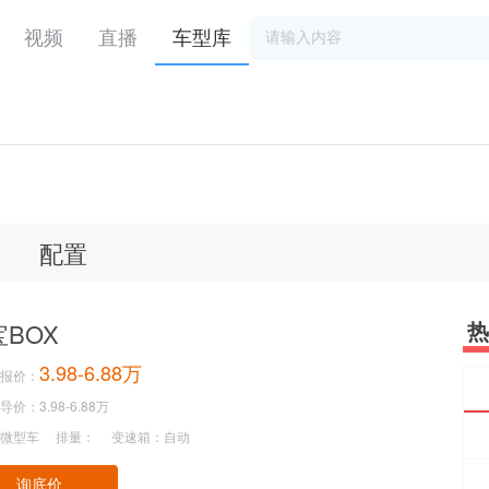
视频
直播
车型库
配置
热
BOX
3.98-6.88万
报价：
价：3.98-6.88万
微型车
排量：
变速箱：自动
询底价