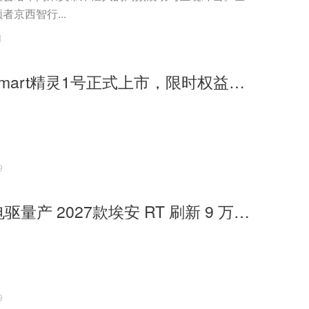
者京西智行...
1
全新一代smart精灵1号正式上市，限时权益价14.99万起
9
非晶合金电驱量产 2027款埃安 RT 刷新 9 万级能耗标杆
9