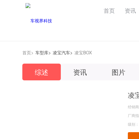
首页
资讯
首页>
车型库>
凌宝汽车>
凌宝BOX
综述
资讯
图片
凌宝
经销商
厂商指导
级别：