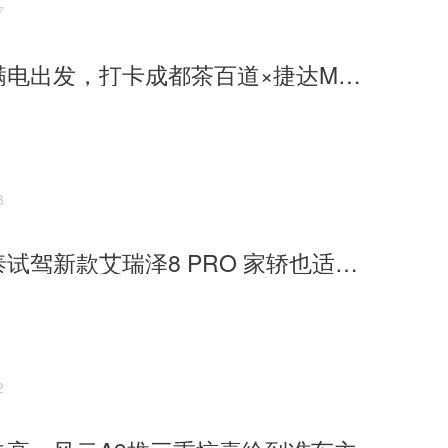
7
一杯好茶满电出发，打卡成都茶百道×捷达M6跨界快闪店
8
远赴阿勒泰试驾新款艾瑞泽8 PRO 家轿也适合长途远行
2