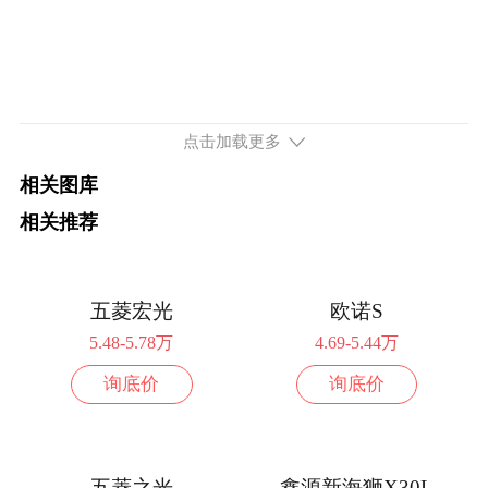
2座
配置
询底价
2023款 EC35 Ⅱ 282km 标准版 宁德时代
13.68万
5座
配置
询底价
点击加载更多
2023款 EC35 Ⅱ 282km 标准版 亿纬动力
13.68万
相关图库
2座
相关推荐
配置
询底价
2023款 EC35 Ⅱ 282km 标准版 亿纬动力
13.68万
5座
五菱宏光
欧诺S
配置
询底价
5.48-5.78万
4.69-5.44万
续航274km 82马力 后置后驱
询底价
询底价
2024款 EC35 Ⅱ 274km 冠军版-先锋型I 5
7.99万
座
配置
询底价
五菱之光
鑫源新海狮X30L