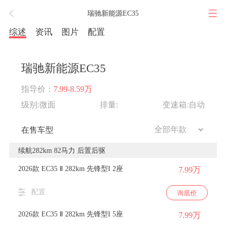
瑞驰新能源EC35
综述
资讯
图片
配置
瑞驰新能源EC35
指导价：
7.99-8.59万
级别:微面
排量:
变速箱:自动
在售车型
续航282km 82马力 后置后驱
2026款 EC35 Ⅱ 282km 先锋型I 2座
7.99万
配置
询底价
2026款 EC35 Ⅱ 282km 先锋型I 5座
7.99万