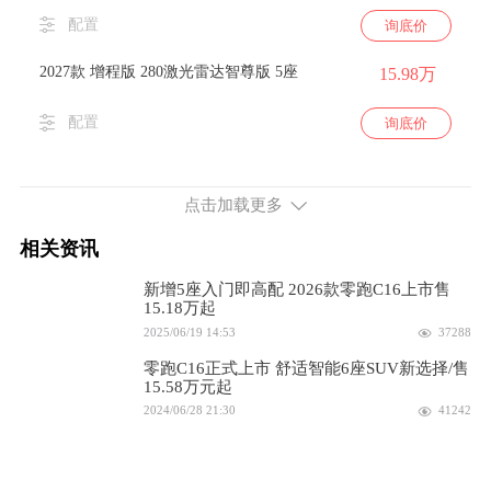
配置
询底价
2027款 增程版 280激光雷达智尊版 5座
15.98万
配置
询底价
2027款 增程版 280激光雷达智尊版 6座
16.28万
点击加载更多
配置
询底价
相关资讯
续航630km 313马力 后置后驱
新增5座入门即高配 2026款零跑C16上市售
2027款 纯电版 630尊享版 5座
15.18万起
15.28万
2025/06/19 14:53
37288
配置
询底价
零跑C16正式上市 舒适智能6座SUV新选择/售
15.58万元起
2027款 纯电版 630尊享版 6座
15.58万
2024/06/28 21:30
41242
配置
询底价