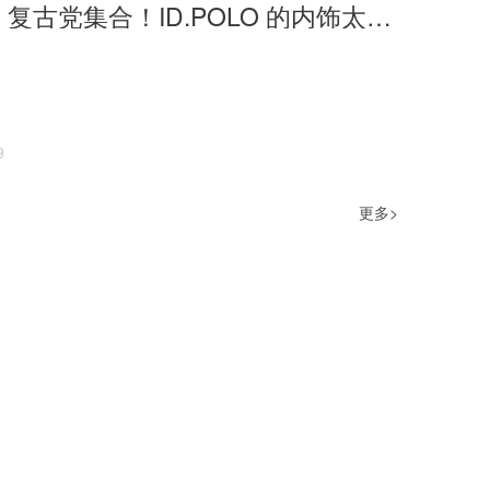
打破内卷，复古党集合！ID.POLO 的内饰太顶了！
9
更多>