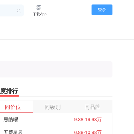
登录
下载App
度排行
同价位
同级别
同品牌
思皓曜
9.88-19.68万
五菱星辰
6.88-10.98万