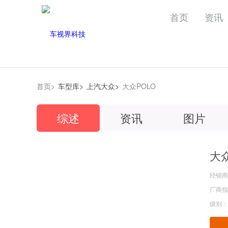
首页
资讯
首页>
车型库>
上汽大众>
大众POLO
综述
资讯
图片
大众
经销商
厂商指导
级别：