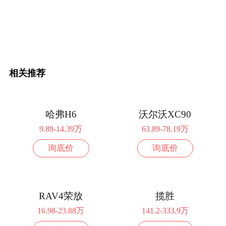
配置
询底价
2024款 出众款 530 V6 四驱龙祥版
38.90万
配置
询底价
相关推荐
2024款 530 V6 四驱尊崇旗舰版
40.50万
配置
询底价
哈弗H6
沃尔沃XC90
9.89-14.39万
63.89-78.19万
2.0L排量 186马力 前置前驱
询底价
询底价
2024款 出众款 330TSI 两驱龙腾版
24.90万
配置
询底价
2024款 330TSI 两驱豪华版
29.50万
RAV4荣放
揽胜
16.98-23.88万
141.2-333.9万
配置
询底价