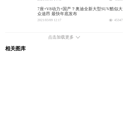
2025款 途昂Pro 450TSI 登峰版
35.99万
7座+V8动力+国产？奥迪全新大型SUV酷似大
众途昂 最快年底发布
配置
询底价
2021/03/09 12:17
45347
2025款 途昂Pro 450TSI 纵横版
33.99万
电动版途昂将第三季度上市，轴距接近3米，
搭配单电机
点击加载更多
2021/02/04 10:42
47951
配置
询底价
相关图库
全新大众途昂曝光，双L型车灯，依然有四驱
2025款 途昂Pro 450TSI 探索版
30.99万
版本
2021/01/21 16:05
51398
配置
询底价
2.0L排量 220马力 前置四驱
2025款 途昂X 380TSI 出众版
28.90万
配置
询底价
2025款 380TSI 出众版
29.90万