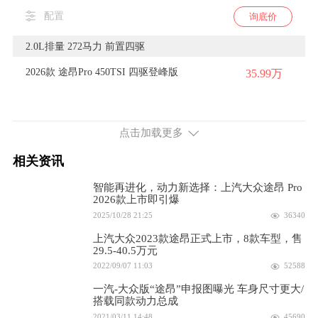
配置
询底价
2.0L排量 272马力 前置四驱
2026款 途昂Pro 450TSI 四驱登峰版
35.99万
配置
询底价
点击加载更多
2026款 途昂Pro 450TSI 四驱越境版
31.99万
相关资讯
配置
询底价
智能再进化，动力新选择：上汽大众途昂 Pro
2026款 途昂Pro 450TSI 四驱纵横版
2026款上市即引爆
33.99万
2025/10/28 21:25
36340
配置
询底价
上汽大众2023款途昂正式上市，8款车型，售
29.5-40.5万元
2026款 途昂Pro 450TSI 四驱领航版
34.49万
2022/09/07 11:03
52588
一汽-大众版“途昂”申报图曝光 车身尺寸更大/
配置
询底价
搭载同款动力总成
2021/03/11 14:48
45690