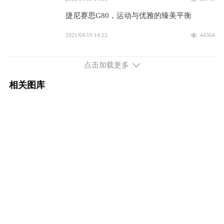
2026款 2.5T 四驱豪华版
35.30万
捷尼赛思G80，运动与优雅的臻美平衡
配置
询底价
2021/04/19 14:12
44304
2026款 2.5T 四驱旗舰版
49.38万
全新Genesis G80路试谍照曝光，将取消5.0L
发动机
点击加载更多
2019/08/13 08:24
8247
配置
询底价
相关图库
2024款 2.5T 四驱旗舰版
46.98万
配置
询底价
2024款 2.5T 四驱豪华版
31.98万
配置
询底价
2023款 2.5T 四驱豪华版
38.38万
配置
询底价