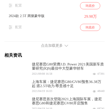
配置
询底价
2024款 2.5T 两驱豪华版
29.98万
配置
询底价
2024款 2.5T 两驱旗舰版
44.98万
点击加载更多
配置
询底价
相关资讯
2023款 2.5T 两驱豪华版
36.38万
捷尼赛思G80荣膺J.D. Power 2021美国新车质
量研究(IQS)最佳中大型豪华轿车
配置
询底价
2021/09/08 16:58
47391
2023款 2.5T 两驱旗舰版
43.78万
上海车展：捷尼赛思G80/GV80预售36.38万
起 搭2.5T动力/尊贵感十足
2021/04/19 16:03
48440
配置
询底价
捷尼赛思首次登陆2021上海国际车展，捷尼
2.5L排量 304马力 前置四驱
赛思G80和捷尼赛思GV80开启预售
2021/04/19 14:16
68741