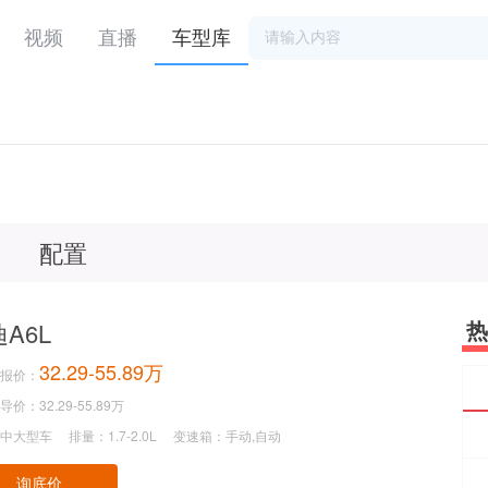
视频
直播
车型库
配置
热
A6L
32.29-55.89万
报价：
价：32.29-55.89万
中大型车
排量：1.7-2.0L
变速箱：手动,自动
询底价