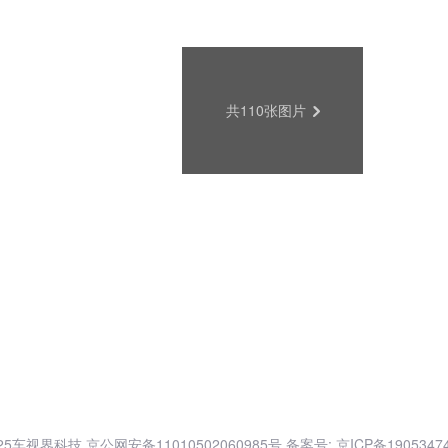
共110张图片
025车视界科技
京公网安备11010502060985号
备案号: 京ICP备1905347