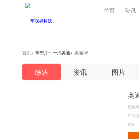
首页
资讯
首页>
车型库>
一汽奥迪>
奥迪A6L
综述
资讯
图片
奥迪
经销商
厂商指导
级别：