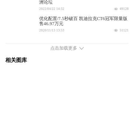
2023款 28T 铂金型
洲论坛
46.97万
2022/04/22 14:32
49128
配置
询底价
优化配置/7.5秒破百 凯迪拉克CT6冠军限量版
售46.97万元
2020/11/13 13:53
51121
至少优惠8万/30万拿下豪华中大型车 凯迪拉
克CT6比沃尔沃S90强在哪
点击加载更多
2020/04/27 16:36
7510
相关图库
车长超5米，标配10AT！高科技加持的凯迪拉
克CT6真的那么好？
2020/02/11 21:04
8761