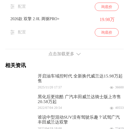
配置
询底价
2026款 双擎 2.0L 两驱PRO+
19.98万
配置
询底价
2.0L排量 171马力 前置前驱
点击加载更多
2026款 2.0L 两驱AIR
16.98万
相关资讯
配置
询底价
开启油车域控时代 全新换代威兰达15.98万起
2026款 2.0L 两驱PRO
售
18.18万
2025/11/20 17:57
36600
配置
询底价
黑化后更炫酷 广汽丰田威兰达骑士版上市售
20.58万起
2026款 2.0L 两驱PRO+
19.18万
2022/07/04 20:54
40553
谁说中型混动SUV没有驾驶乐趣？试驾广汽
配置
询底价
丰田威兰达双擎
2022/04/19 18:00
72419