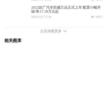
2024款 2.0L 两驱都市版
18.98万
2022款广汽丰田威兰达正式上市 配置小幅升
级/售17.18万元起
配置
询底价
2021/11/27 17:30
44671
2024款 2.0L 两驱豪华PLUS版
19.68万
广汽丰田威兰达高性能版正式上市 搭2.5L混
动系统/售25.88万元起
点击加载更多
2021/05/08 20:00
2671
配置
询底价
相关图库
广汽丰田威兰达高性能版购车手册 首推2.5L
2024款 2.0L 两驱尊贵版
22.18万
劲擎四驱 动力强配置高
2021/05/08 20:00
2562
配置
询底价
2024款 2.0L 两驱领先版
17.38万
配置
询底价
2023款 2.0L 两驱领先版
17.38万
配置
询底价