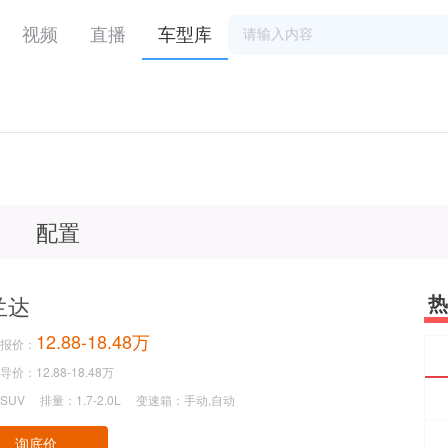
视频
直播
车型库
配置
热
兰达
12.88-18.48万
报价：
价：12.88-18.48万
SUV
排量：1.7-2.0L
变速箱：手动,自动
询底价