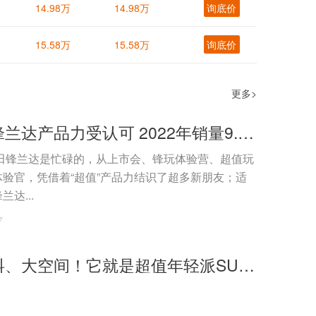
14.98万
14.98万
询底价
15.58万
15.58万
询底价
更多>
广汽丰田锋兰达产品力受认可 2022年销量9.93万辆
丰田锋兰达是忙碌的，从上市会、锋玩体验营、超值玩
验官，凭借着“超值”产品力结识了超多新朋友；适
达...
7
有颜、有料、大空间！它就是超值年轻派SUV首选—锋兰达