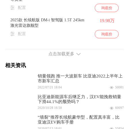
配置
询底价
2025款 长续航版 DM-i 智驾版 1.5T 245km
19.98万
激光雷达旗舰型
配置
询底价
2025款 长续航版 DM-i 智驾版 1.5T 245km
16.98万
舒适型
点击加载更多
配置
询底价
相关资讯
2025款 长续航版 DM-i 智驾版 1.5T 245km
18.98万
销量领跑 推一大波新车 比亚迪2022上半年上
尊荣型
市新车汇总
配置
询底价
2022/07/21 18:04
50081
比亚迪新能源车后继乏力，汉EV能挽救销量
续航635km 231马力 前置前驱
下滑44.1%的颓势吗？
2020/10/28 16:50
60097
2026款 EV 智驾版 635km 领航版
20.48万
“墙裂”推荐长续航豪华型，配置真丰富，比
亚迪汉EV购车手册
配置
询底价
2020/07/13 18:01
55854