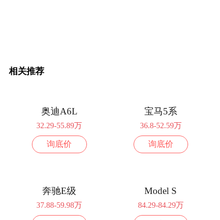
2025款 DM-i 智驾版 1.5T 125km 精英
17.58万
型
配置
询底价
续航701km 245马力 前置前驱
2025款 EV 701km 尊享型
20.98万
相关推荐
配置
询底价
奥迪A6L
宝马5系
2025款 EV 701km 激光雷达智驾型
23.58万
32.29-55.89万
36.8-52.59万
配置
询底价
询底价
询底价
2025款 EV 智驾版 701km 尊荣型
19.98万
配置
询底价
奔驰E级
Model S
2025款 EV 智驾版 701km 激光雷达尊享
21.98万
37.88-59.98万
84.29-84.29万
型