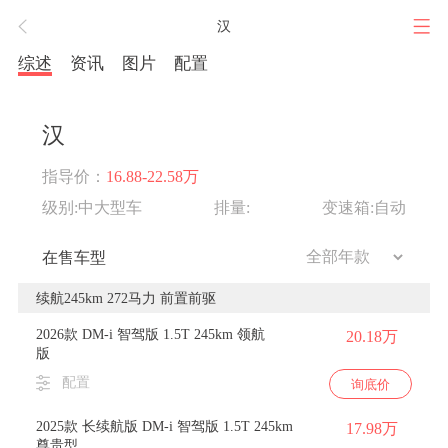
汉
综述
资讯
图片
配置
汉
指导价：
16.88-22.58万
级别:中大型车
排量:
变速箱:自动
在售车型
续航245km 272马力 前置前驱
2026款 DM-i 智驾版 1.5T 245km 领航
20.18万
版
配置
询底价
2025款 长续航版 DM-i 智驾版 1.5T 245km
17.98万
尊贵型