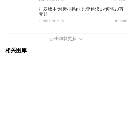
2025款 长续航版 EV 智驾版 635km 旗舰
18.38万
推双版本/对标小鹏P7 比亚迪汉EV预售23万
型
元起
配置
询底价
2020/05/19 23:15
9005
喊话特斯拉Model 3 比亚迪汉EV到底哪里更
2025款 长续航版 EV 智驾版 635km 激光雷
19.58万
胜一筹？
点击加载更多
达旗舰型
2020/05/18 17:42
9223
配置
询底价
相关图库
预售约34万人民币起 比亚迪汉EV欧洲首发
续航705km 326马力 前置前驱
2020/05/15 09:36
6876
2026款 EV 智驾版 705km 闪充尊贵型
17.98万
配置
询底价
2026款 EV 智驾版 705km 闪充旗舰型
18.78万
配置
询底价
续航125km 272马力 前置前驱