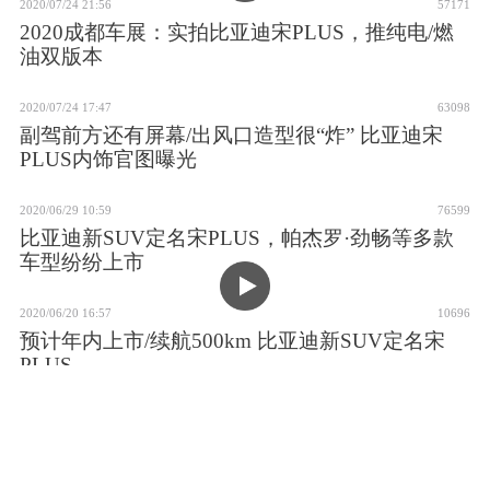
2020/07/24 21:56
57171
2020成都车展：实拍比亚迪宋PLUS，推纯电/燃
油双版本
2020/07/24 17:47
63098
副驾前方还有屏幕/出风口造型很“炸” 比亚迪宋
PLUS内饰官图曝光
2020/06/29 10:59
76599
比亚迪新SUV定名宋PLUS，帕杰罗·劲畅等多款
车型纷纷上市
2020/06/20 16:57
10696
预计年内上市/续航500km 比亚迪新SUV定名宋
PLUS
2020/06/18 16:01
2945
比亚迪宋PLUS官图发布，尺寸介于宋Pro和唐之
间