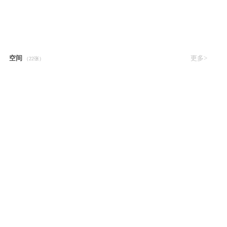
空间
更多>
（22张）