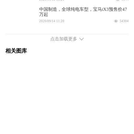
中国制造，全球纯电车型，宝马iX3预售价47
万起
2020/09/14 11:20
54304
续航440公里/电动大后驱SUV 宝马iX3申报图
曝光
点击加载更多
2020/05/15 10:15
4893
相关图库
兄弟，你真以为我花75万买个Q5L？选装花
10万，这款车比X3M性价比高
2020/04/08 22:26
8185