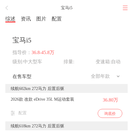
宝马i5
综述
资讯
图片
配置
宝马i5
指导价：
36.8-45.8万
级别:中大型车
排量:
变速箱:自动
在售车型
续航602km 272马力 后置后驱
2026款 改款 eDrive 35L M运动套装
36.80万
配置
询底价
续航618km 272马力 后置后驱