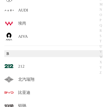
M
N
AUDI
O
P
埃尚
Q
R
S
AIVA
T
U
V
B
W
X
212
Y
Z
北汽瑞翔
比亚迪
铂驰