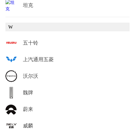
坦克
W
五十铃
上汽通用五菱
沃尔沃
魏牌
蔚来
威麟