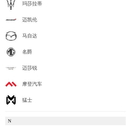
玛莎拉蒂
迈凯伦
马自达
名爵
迈莎锐
摩登汽车
猛士
N