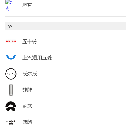
坦克
W
五十铃
上汽通用五菱
沃尔沃
魏牌
蔚来
威麟