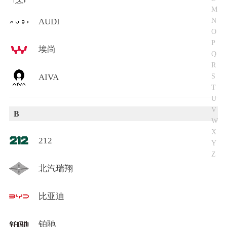
M
N
AUDI
O
P
埃尚
Q
R
S
AIVA
T
U
V
B
W
X
212
Y
Z
北汽瑞翔
比亚迪
铂驰