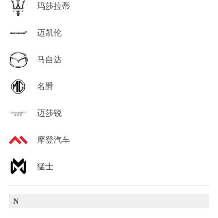
玛莎拉蒂
迈凯伦
马自达
名爵
迈莎锐
摩登汽车
猛士
N