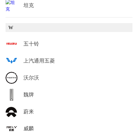
坦克
W
五十铃
上汽通用五菱
沃尔沃
魏牌
蔚来
威麟