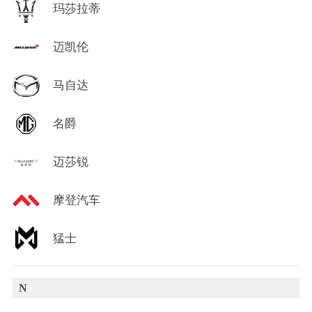
玛莎拉蒂
迈凯伦
马自达
名爵
迈莎锐
摩登汽车
猛士
N