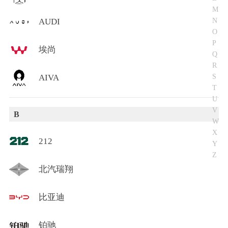
M
N
AUDI
O
P
埃尚
Q
R
S
AIVA
T
U
V
B
W
X
212
Y
Z
北汽瑞翔
比亚迪
铂驰