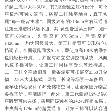
超越主流中大型SUV。其7座全独立座椅设计，每个
座椅均可独立调节，搭配二排纯平地台，真正实
现“每一座皆主座”。同级独有的313mm左右双通道
让第三排进出从容不迫。其“黄金舒适第三排”，腿部
空间886mm、头部空间970.5mm、肩部空间
1420mm，均为同级最大。第三排椅背可实现独立8
挡调节，全面领跑同级SUV，即使身高1.8米的乘客
也能轻松舒展。，并配有独立空调控制系统，风向
风速多档可调，让第三排同样享受头等舱待遇。
二、三排全平放倒后，后备箱更可拓展至2360升储
物、2.2米大床模式，露营、长途等场景一车多用。
全车还精心设计了49处储物空间，让全家随身物品
各得其所，整洁随行。此外，第三代豪越L还提供6
座版型可供选择，采用同级独有的2+2+2座椅布局，
中央留有179mm的超宽通道，让第三排可以从容进