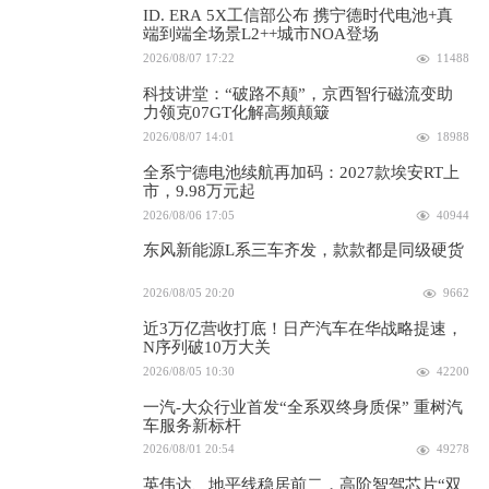
ID. ERA 5X工信部公布 携宁德时代电池+真
端到端全场景L2++城市NOA登场
2026/08/07 17:22
11488
科技讲堂：“破路不颠”，京西智行磁流变助
力领克07GT化解高频颠簸
2026/08/07 14:01
18988
全系宁德电池续航再加码：2027款埃安RT上
市，9.98万元起
2026/08/06 17:05
40944
东风新能源L系三车齐发，款款都是同级硬货
2026/08/05 20:20
9662
近3万亿营收打底！日产汽车在华战略提速，
N序列破10万大关
2026/08/05 10:30
42200
一汽-大众行业首发“全系双终身质保” 重树汽
车服务新标杆
2026/08/01 20:54
49278
英伟达、地平线稳居前二，高阶智驾芯片“双