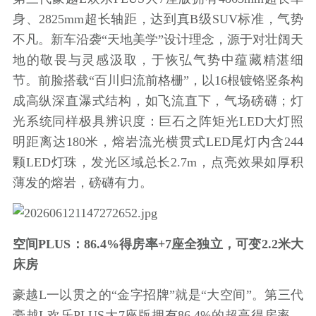
身、2825mm超长轴距，达到真B级SUV标准，气势
不凡。新车沿袭“天地美学”设计理念，源于对壮阔天
地的敬畏与灵感汲取，于恢弘气势中蕴藏精湛细
节。前脸搭载“百川归流前格栅”，以16根镀铬竖条构
成高纵深直瀑式结构，如飞流直下，气场磅礴；灯
光系统同样极具辨识度：巨石之阵矩光LED大灯照
明距离达180米，熔岩流光横贯式LED尾灯内含244
颗LED灯珠，发光区域总长2.7m，点亮效果如厚积
薄发的熔岩，磅礴有力。
空间PLUS：86.4%得房率+7座全独立，可变2.2米大
床房
豪越L一以贯之的“金字招牌”就是“大空间”。第三代
豪越L欢乐PLUS大7座版拥有86.4%的超高得房率，