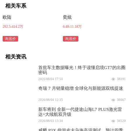
相关车系
欧陆
奕炫
292.5-414.2万
6.49-11.18万
询底价
询底价
相关资讯
首批车主数据曝光！终于读懂启境GT7的出圈
密码
2026/08/04 17:50
38191
奇瑞 7 月销量稳增 全球化与新能源双线提速
2026/08/04 12:35
38667
新车将到 全新一代捷途山海L7 PLUS激光雷
达+大续航双升级
2026/08/03 13:34
34520
威麟 P3X 柴混皮卡乌海高温测试，预计四季