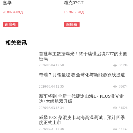
嘉华
领克07GT
28.89-34.09万
15.78-17.78万
询底价
询底价
相关资讯
首批车主数据曝光！终于读懂启境GT7的出圈
密码
2026/08/04 17:50
38196
奇瑞 7 月销量稳增 全球化与新能源双线提速
2026/08/04 12:35
38674
新车将到 全新一代捷途山海L7 PLUS激光雷
达+大续航双升级
2026/08/03 13:34
34526
威麟 P3X 柴混皮卡乌海高温测试，预计四季
度正式上市
2026/07/31 17:48
37132