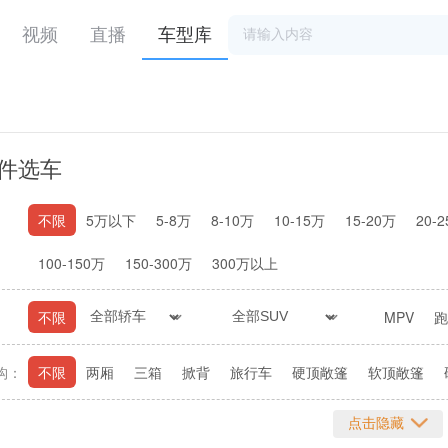
视频
直播
车型库
件选车
不限
5万以下
5-8万
8-10万
10-15万
15-20万
20-
100-150万
150-300万
300万以上
不限
MPV
跑
构：
不限
两厢
三箱
掀背
旅行车
硬顶敞篷
软顶敞篷
点击隐藏