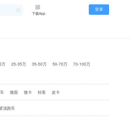
登录
下载App
25万
25-35万
35-50万
50-70万
70-100万
车
微面
微卡
轻客
皮卡
硬顶跑车