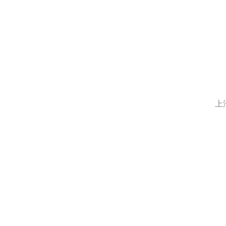
长安启源
曹操汽车
橙仕
D
电动屋
上
东风纳米
大运汽车
东风
东风风神