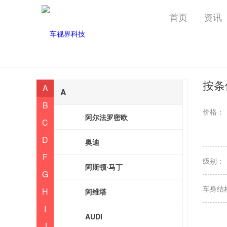
首页
资讯
按条
A
A
B
价格：
阿尔法罗密欧
C
D
奥迪
F
级别：
阿斯顿·马丁
G
车身结
H
阿维塔
I
AUDI
J