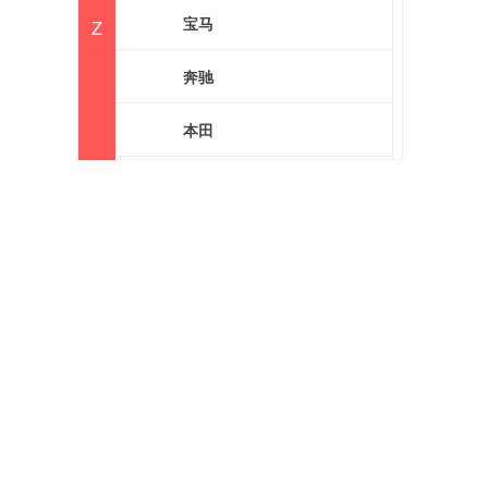
宝马
Z
奔驰
本田
别克
标致
北京越野
宝骏
BEIJING汽车
BAW北汽制造