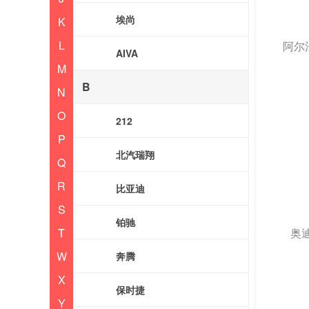
埃尚
K
L
阿尔
AIVA
M
B
N
O
212
P
北汽瑞翔
Q
R
比亚迪
S
铂驰
T
奥迪
W
奔腾
X
保时捷
Y